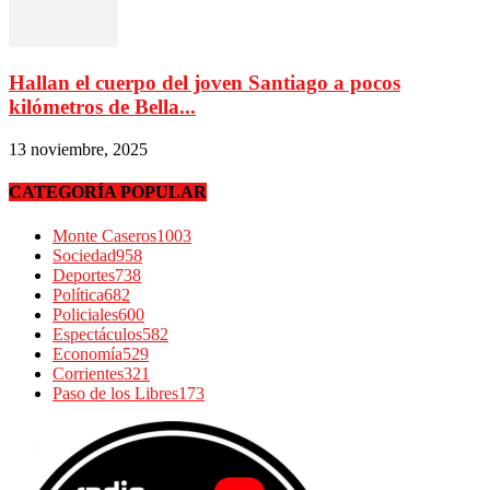
Hallan el cuerpo del joven Santiago a pocos
kilómetros de Bella...
13 noviembre, 2025
CATEGORÍA POPULAR
Monte Caseros
1003
Sociedad
958
Deportes
738
Política
682
Policiales
600
Espectáculos
582
Economía
529
Corrientes
321
Paso de los Libres
173