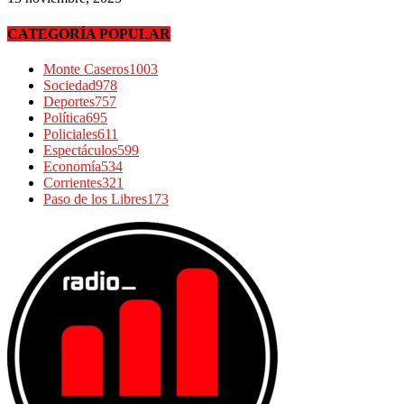
CATEGORÍA POPULAR
Monte Caseros
1003
Sociedad
978
Deportes
757
Política
695
Policiales
611
Espectáculos
599
Economía
534
Corrientes
321
Paso de los Libres
173