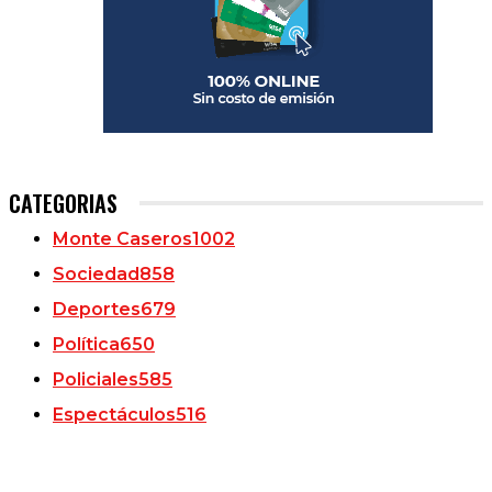
CATEGORIAS
Monte Caseros
1002
Sociedad
858
Deportes
679
Política
650
Policiales
585
Espectáculos
516